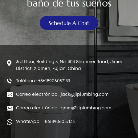
baño de tus sueños
中文
Schedule A Chat
هَوُسَ
3rd Floor, Building 3, No. 303 Shanmei Road, Jimei
District, Xiamen, Fujian, China
Teléfono : +8618906057133
Correo electrónico : jack@jlplumbing.com
Correo electrónico : qmmj@jlplumbing.com
WhatsApp : +8618906057133