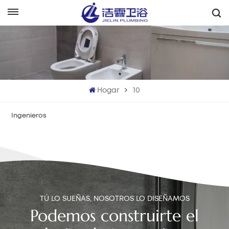
Español
English
Français
Hogar
10
Deutsch
Ingenieros
Italiano
Русский
Español
Português
TÚ LO SUEÑAS, NOSOTROS LO DISEÑAMOS
Podemos construirte el
بالعربية