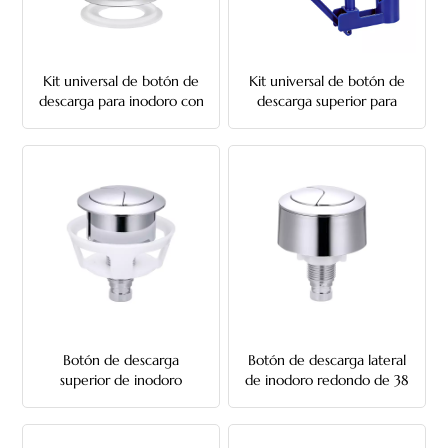
Kit universal de botón de
Kit universal de botón de
descarga para inodoro con
descarga superior para
cable, compatible con
inodoro con soporte
orificios de cisterna de
ajustable para orificios de
montaje lateral de 20 mm
tapa de tanque cerámico
y de montaje superior de
de 40 mm, 50 mm y 60
40 mm, 50 mm y 60 mm.
mm.
Botón de descarga
Botón de descarga lateral
superior de inodoro
de inodoro redondo de 38
redondo de 38 mm
mm