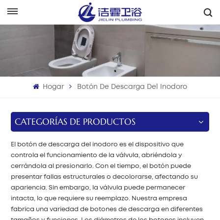
Español
English
Français
Hogar
Botón De Descarga Del Inodoro
Deutsch
Italiano
CATEGORÍAS DE PRODUCTOS
Русский
El botón de descarga del inodoro es el dispositivo que
controla el funcionamiento de la válvula, abriéndola y
Español
cerrándola al presionarlo. Con el tiempo, el botón puede
presentar fallas estructurales o decolorarse, afectando su
Português
apariencia. Sin embargo, la válvula puede permanecer
intacta, lo que requiere su reemplazo. Nuestra empresa
fabrica una variedad de botones de descarga en diferentes
بالعربية