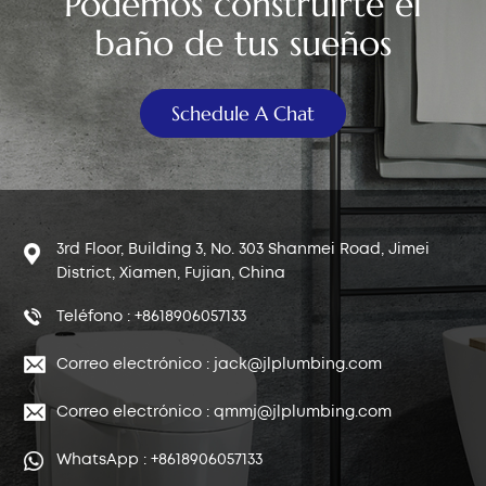
Podemos construirte el
baño de tus sueños
Schedule A Chat
3rd Floor, Building 3, No. 303 Shanmei Road, Jimei
District, Xiamen, Fujian, China
Teléfono : +8618906057133
Correo electrónico : jack@jlplumbing.com
Correo electrónico : qmmj@jlplumbing.com
WhatsApp : +8618906057133