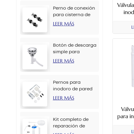
Válvul
Perno de conexión
ino
para cisterna de
desca
inodoro M6 x 90
LEER MÁS
L
mm
Botón de descarga
simple para
inodoro de 38 mm
LEER MÁS
con cadena
Pernos para
inodoro de pared
M12 x 70 mm
LEER MÁS
Válvu
para i
Kit completo de
desca
reparación de
180
L
tanque de inodoro