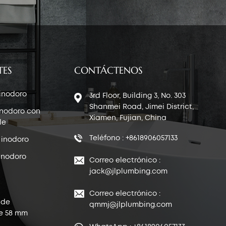
TES
CONTÁCTENOS
 inodoro
3rd Floor, Building 3, No. 303
Shanmei Road, Jimei District,
inodoro con
Xiamen, Fujian, China
le
Teléfono : +8618906057133
 inodoro
inodoro
Correo electrónico :
jack@jlplumbing.com
Correo electrónico :
 de
qmmj@jlplumbing.com
e 58 mm