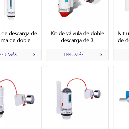
a de descarga de
Kit de válvula de doble
Kit 
erna de doble
descarga de 2
de d
rga con marco
pulgadas con control
cabl
o para inodoros
por cable para tanque
ree
EER MÁS
LEER MÁS
idos con tanque
de inodoro
rámico alto.