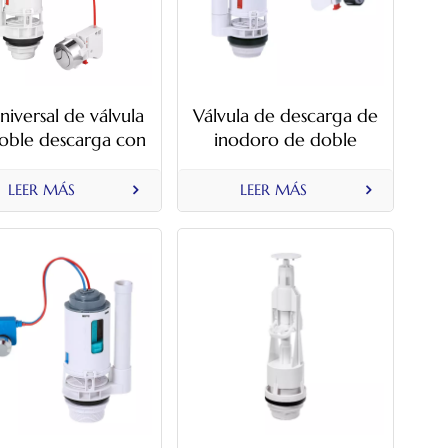
universal de válvula
Válvula de descarga de
oble descarga con
inodoro de doble
e de 1.5" y 2" para
descarga controlada
mplazo de tanque
por cable
LEER MÁS
LEER MÁS
de inodoro