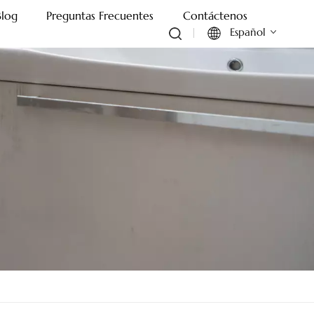
Blog
Preguntas Frecuentes
Contáctenos
Español
English
Français
Deutsch
Italiano
Русский
Español
Português