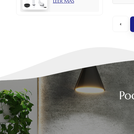
LEER MÁS
con botón lateral
de 2 pulgadas.
Po