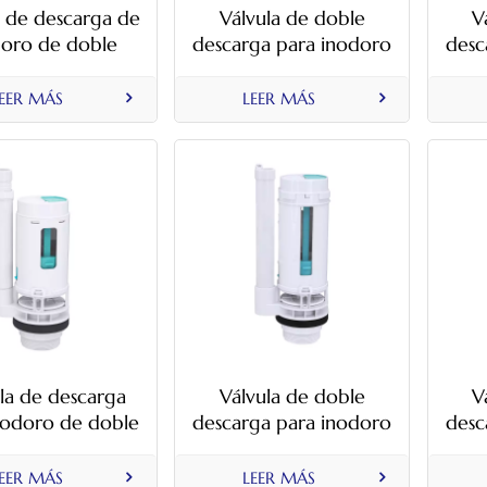
a de descarga de
Válvula de doble
V
doro de doble
descarga para inodoro
desc
rga controlada
con control de botón
con 
por cable
superior y lateral
EER MÁS
LEER MÁS
la de descarga
Válvula de doble
V
nodoro de doble
descarga para inodoro
desc
rga con cubo de
con múltiples alturas
con 
 mm de altura
de cubeta
EER MÁS
LEER MÁS