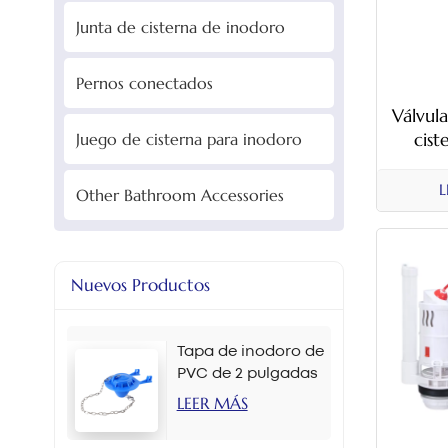
Junta de cisterna de inodoro
Pernos conectados
Válvul
cist
Juego de cisterna para inodoro
desca
elevad
L
Other Bathroom Accessories
divid
ce
Nuevos Productos
Tapa de inodoro de
PVC de 2 pulgadas
en varios colores
LEER MÁS