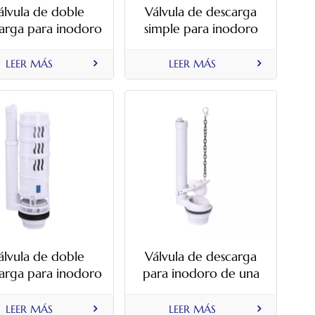
álvula de doble
Válvula de descarga
arga para inodoro
simple para inodoro
control por cable
con botón pulsador
y manija
superior
LEER MÁS
LEER MÁS
álvula de doble
Válvula de descarga
arga para inodoro
para inodoro de una
altura de cubo de
sola descarga de 2
300 mm
pulgadas
LEER MÁS
LEER MÁS