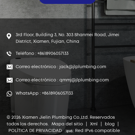
3rd Floor, Building 3, No. 303 Shanmei Road, Jimei
District, Xiamen, Fujian, China
Teléfono : +8618906057133
Correo electrónico : jack@jlplumbing.com
Correo electrónico : qmmj@jlplumbing.com
WhatsApp : +8618906057133
© 2026 Xiamen Jielin Plumbing Co.,Ltd. Reservados
todos los derechos.
Mapa del sitio
|
Xml
|
blog
|
POLÍTICA DE PRIVACIDAD
Red IPv6 compatible