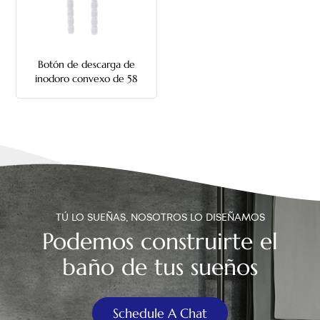
中文
هَوُسَ
Botón de descarga de
inodoro convexo de 58
mm
TÚ LO SUEÑAS, NOSOTROS LO DISEÑAMOS
Podemos construirte el
baño de tus sueños
Schedule A Chat