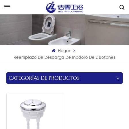
Español
English
Français
Hogar
Deutsch
Reemplazo De Descarga De Inodoro De 2 Botones
Italiano
CATEGORÍAS DE PRODUCTOS
Русский
Español
Português
بالعربية