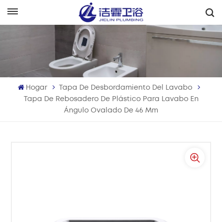
Español
English
Français
Hogar
Tapa De Desbordamiento Del Lavabo
Deutsch
Tapa De Rebosadero De Plástico Para Lavabo En
Ángulo Ovalado De 46 Mm
Italiano
Русский
Español
Português
بالعربية