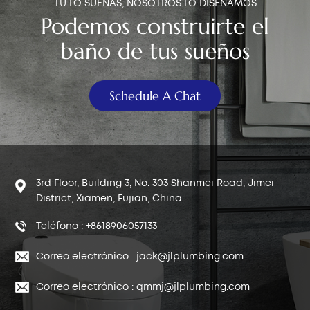
TÚ LO SUEÑAS, NOSOTROS LO DISEÑAMOS
Podemos construirte el
baño de tus sueños
Schedule A Chat
3rd Floor, Building 3, No. 303 Shanmei Road, Jimei
District, Xiamen, Fujian, China
Teléfono : +8618906057133
Correo electrónico : jack@jlplumbing.com
Correo electrónico : qmmj@jlplumbing.com