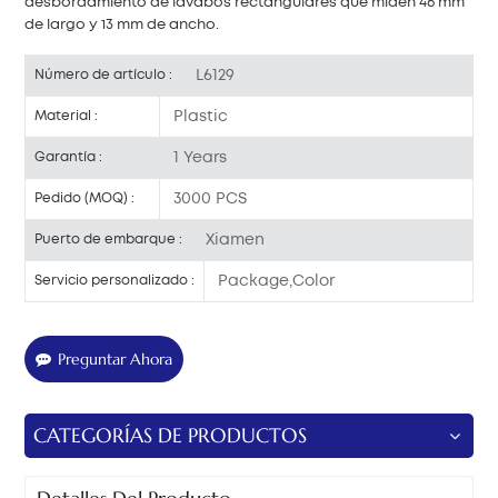
desbordamiento de lavabos rectangulares que miden 46 mm
de largo y 13 mm de ancho.
L6129
Número de artículo :
Plastic
Material :
1 Years
Garantía :
3000 PCS
Pedido (MOQ) :
Xiamen
Puerto de embarque :
Package,Color
Servicio personalizado :
Preguntar Ahora
CATEGORÍAS DE PRODUCTOS