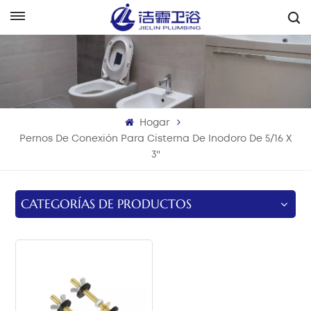
Español
English
Français
Hogar
Deutsch
Pernos De Conexión Para Cisterna De Inodoro De 5/16 X
3''
Italiano
Русский
CATEGORÍAS DE PRODUCTOS
Español
Português
بالعربية