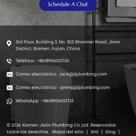
Schedule A Chat
3rd Floor, Building 3, No. 303 Shanmei Road, Jimei
District, Xiamen, Fujian, China
Teléfono : +8618906057133
Correo electrónico : jack@jlplumbing.com
Correo electrónico : qmmj@jlplumbing.com
WhatsApp : +8618906057133
© 2026 Xiamen Jielin Plumbing Co.,Ltd. Reservados
todos los derechos.
Mapa del sitio
|
Xml
|
blog
|