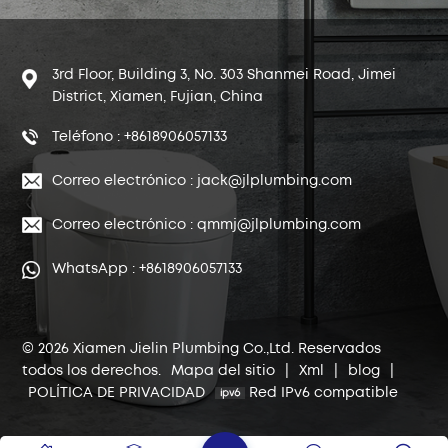
3rd Floor, Building 3, No. 303 Shanmei Road, Jimei
District, Xiamen, Fujian, China
Teléfono : +8618906057133
Correo electrónico : jack@jlplumbing.com
Correo electrónico : qmmj@jlplumbing.com
WhatsApp : +8618906057133
© 2026 Xiamen Jielin Plumbing Co.,Ltd. Reservados
todos los derechos.
Mapa del sitio
|
Xml
|
blog
|
POLÍTICA DE PRIVACIDAD
Red IPv6 compatible