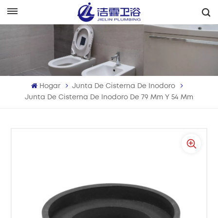
Español
English
Français
Hogar
Junta De Cisterna De Inodoro
Deutsch
Junta De Cisterna De Inodoro De 79 Mm Y 54 Mm
Italiano
Русский
Español
Português
بالعربية