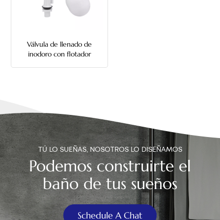
中文
هَوُسَ
Válvula de llenado de
inodoro con flotador
ajustable
TÚ LO SUEÑAS, NOSOTROS LO DISEÑAMOS
Podemos construirte el
baño de tus sueños
Schedule A Chat