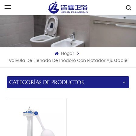
Español
English
Français
Hogar
Deutsch
Válvula De Llenado De Inodoro Con Flotador Ajustable
Italiano
CATEGORÍAS DE PRODUCTOS
Русский
Español
Português
بالعربية