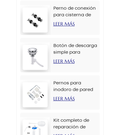
Perno de conexión
para cisterna de
inodoro M6 x 90
LEER MÁS
mm
Botón de descarga
simple para
inodoro de 38 mm
LEER MÁS
con cadena
Pernos para
inodoro de pared
M12 x 70 mm
LEER MÁS
Kit completo de
reparación de
tanque de inodoro