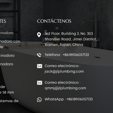
TES
CONTÁCTENOS
 inodoro
3rd Floor, Building 3, No. 303
Shanmei Road, Jimei District,
inodoro con
Xiamen, Fujian, China
le
Teléfono : +8618906057133
 inodoro
inodoro
Correo electrónico :
jack@jlplumbing.com
Correo electrónico :
 de
qmmj@jlplumbing.com
e 58 mm
WhatsApp : +8618906057133
sternas de