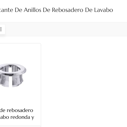
cante De Anillos De Rebosadero De Lavabo
 de rebosadero
vabo redonda y
r de plástico de