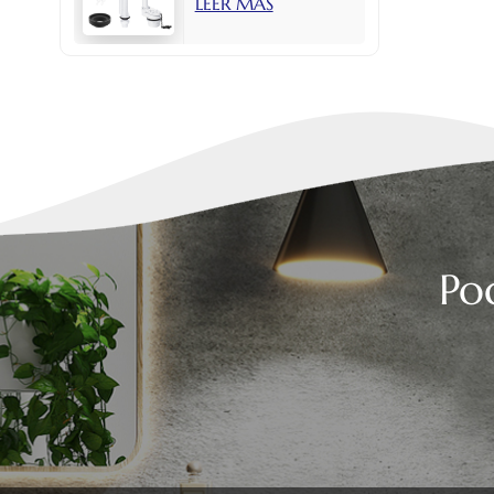
LEER MÁS
con botón lateral
de 2 pulgadas.
Po