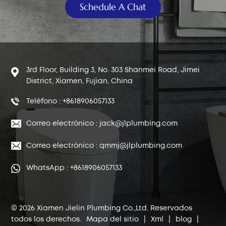
Schedule A Chat
3rd Floor, Building 3, No. 303 Shanmei Road, Jimei
District, Xiamen, Fujian, China
Teléfono : +8618906057133
Correo electrónico : jack@jlplumbing.com
Correo electrónico : qmmj@jlplumbing.com
WhatsApp : +8618906057133
© 2026 Xiamen Jielin Plumbing Co.,Ltd. Reservados
todos los derechos.
Mapa del sitio
|
Xml
|
blog
|