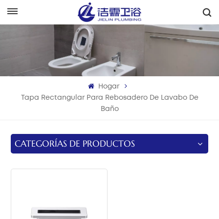
Español
English
Français
Hogar
Deutsch
Tapa Rectangular Para Rebosadero De Lavabo De
Baño
Italiano
Русский
CATEGORÍAS DE PRODUCTOS
Español
Português
بالعربية