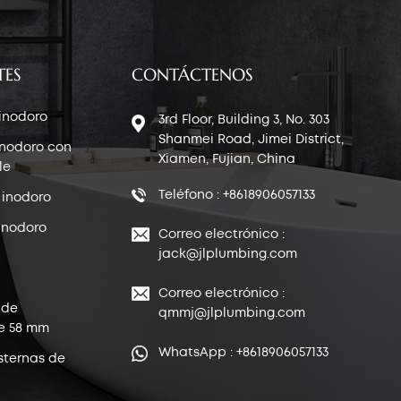
TES
CONTÁCTENOS
 inodoro
3rd Floor, Building 3, No. 303
Shanmei Road, Jimei District,
inodoro con
Xiamen, Fujian, China
le
Teléfono : +8618906057133
 inodoro
inodoro
Correo electrónico :
jack@jlplumbing.com
Correo electrónico :
 de
qmmj@jlplumbing.com
e 58 mm
WhatsApp : +8618906057133
sternas de