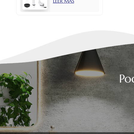
LEER MÁS
con botón lateral
de 2 pulgadas.
Po