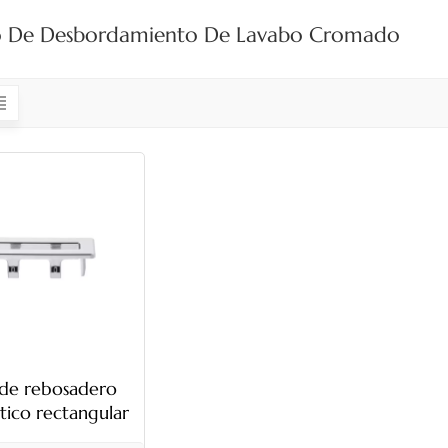
lo De Desbordamiento De Lavabo Cromado
 de rebosadero
stico rectangular
 mm con garras