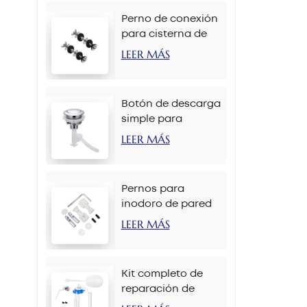
Perno de conexión
para cisterna de
inodoro M6 x 90
LEER MÁS
mm
Botón de descarga
simple para
inodoro de 38 mm
LEER MÁS
con cadena
Pernos para
inodoro de pared
M12 x 70 mm
LEER MÁS
Kit completo de
reparación de
tanque de inodoro