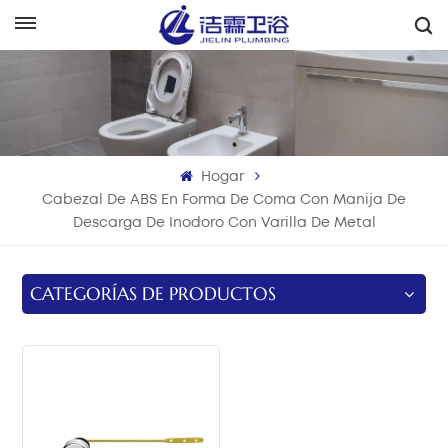
Español
English
Français
Hogar
Deutsch
Cabezal De ABS En Forma De Coma Con Manija De
Descarga De Inodoro Con Varilla De Metal
Italiano
Русский
CATEGORÍAS DE PRODUCTOS
Español
Português
بالعربية