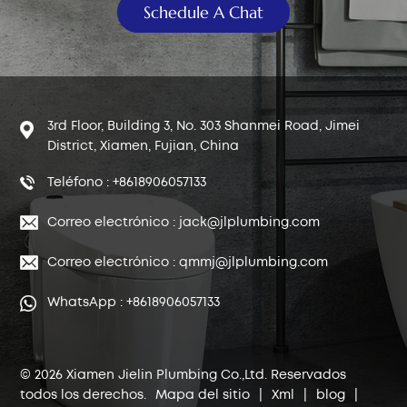
Schedule A Chat
3rd Floor, Building 3, No. 303 Shanmei Road, Jimei
District, Xiamen, Fujian, China
Teléfono : +8618906057133
Correo electrónico : jack@jlplumbing.com
Correo electrónico : qmmj@jlplumbing.com
WhatsApp : +8618906057133
© 2026 Xiamen Jielin Plumbing Co.,Ltd. Reservados
todos los derechos.
Mapa del sitio
|
Xml
|
blog
|