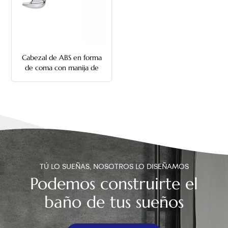
中文
هَوُسَ
Cabezal de ABS en forma
de coma con manija de
descarga de inodoro con
varilla de metal
TÚ LO SUEÑAS, NOSOTROS LO DISEÑAMOS
Podemos construirte el
baño de tus sueños