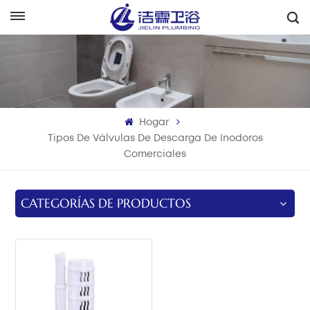
Español
English
Français
Hogar
Deutsch
Tipos De Válvulas De Descarga De Inodoros
Comerciales
Italiano
Русский
CATEGORÍAS DE PRODUCTOS
Español
Português
بالعربية