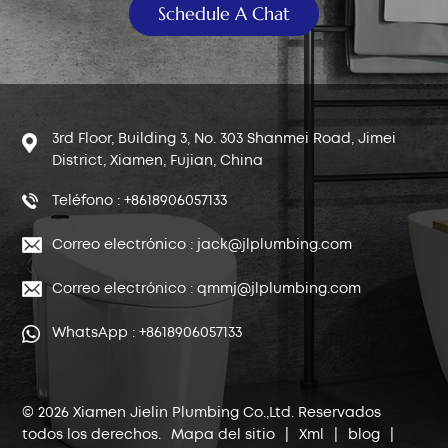
Schedule A Chat
3rd Floor, Building 3, No. 303 Shanmei Road, Jimei
District, Xiamen, Fujian, China
Teléfono : +8618906057133
Correo electrónico : jack@jlplumbing.com
Correo electrónico : qmmj@jlplumbing.com
WhatsApp : +8618906057133
© 2026 Xiamen Jielin Plumbing Co.,Ltd. Reservados
todos los derechos.
Mapa del sitio
|
Xml
|
blog
|