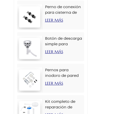
Perno de conexión
para cisterna de
inodoro M6 x 90
LEER MÁS
mm
Botón de descarga
simple para
inodoro de 38 mm
LEER MÁS
con cadena
Pernos para
inodoro de pared
M12 x 70 mm
LEER MÁS
Kit completo de
reparación de
tanque de inodoro