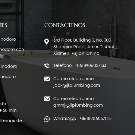
TES
CONTÁCTENOS
 inodoro
3rd Floor, Building 3, No. 303
Shanmei Road, Jimei District,
inodoro con
Xiamen, Fujian, China
le
Teléfono : +8618906057133
 inodoro
inodoro
Correo electrónico :
jack@jlplumbing.com
Correo electrónico :
 de
qmmj@jlplumbing.com
e 58 mm
WhatsApp : +8618906057133
sternas de