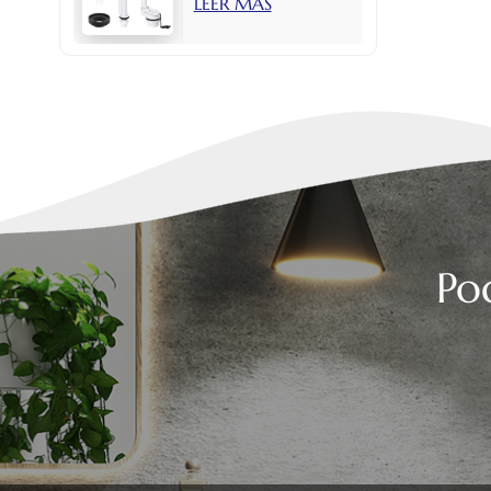
LEER MÁS
con botón lateral
de 2 pulgadas.
Po