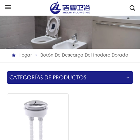
Español
English
Français
Hogar
Botón De Descarga Del Inodoro Dorado
Deutsch
Italiano
CATEGORÍAS DE PRODUCTOS
Русский
Español
Português
بالعربية