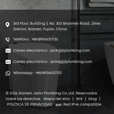
3rd Floor, Building 3, No. 303 Shanmei Road, Jimei
District, Xiamen, Fujian, China
Teléfono : +8618906057133
Correo electrónico : jack@jlplumbing.com
Correo electrónico : qmmj@jlplumbing.com
WhatsApp : +8618906057133
© 2026 Xiamen Jielin Plumbing Co.,Ltd. Reservados
todos los derechos.
Mapa del sitio
|
Xml
|
blog
|
POLÍTICA DE PRIVACIDAD
Red IPv6 compatible