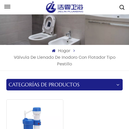
Español
English
Français
Hogar
Deutsch
Válvula De Llenado De Inodoro Con Flotador Tipo
Pestillo
Italiano
Русский
CATEGORÍAS DE PRODUCTOS
Español
Português
بالعربية