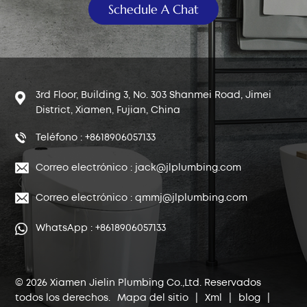
Schedule A Chat
3rd Floor, Building 3, No. 303 Shanmei Road, Jimei
District, Xiamen, Fujian, China
Teléfono : +8618906057133
Correo electrónico : jack@jlplumbing.com
Correo electrónico : qmmj@jlplumbing.com
WhatsApp : +8618906057133
© 2026 Xiamen Jielin Plumbing Co.,Ltd. Reservados
todos los derechos.
Mapa del sitio
|
Xml
|
blog
|