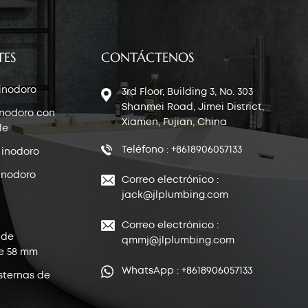
TES
CONTÁCTENOS
 inodoro
3rd Floor, Building 3, No. 303
Shanmei Road, Jimei District,
inodoro con
Xiamen, Fujian, China
le
Teléfono : +8618906057133
 inodoro
inodoro
Correo electrónico :
jack@jlplumbing.com
Correo electrónico :
 de
qmmj@jlplumbing.com
e 58 mm
WhatsApp : +8618906057133
sternas de