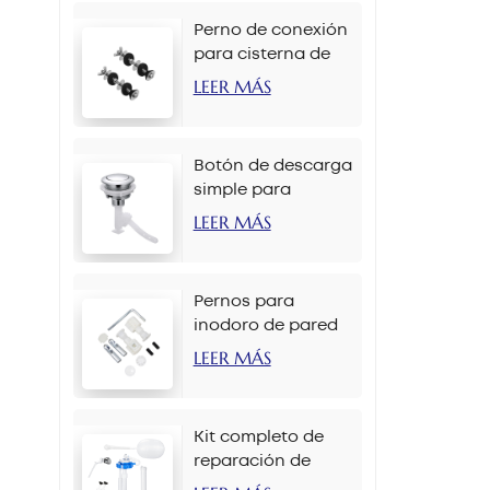
Perno de conexión
para cisterna de
inodoro M6 x 90
LEER MÁS
mm
Botón de descarga
simple para
inodoro de 38 mm
LEER MÁS
con cadena
Pernos para
inodoro de pared
M12 x 70 mm
LEER MÁS
Kit completo de
reparación de
tanque de inodoro