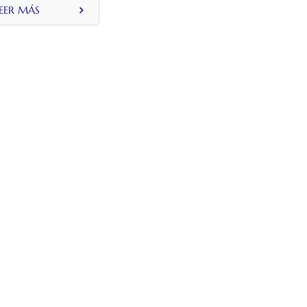
ntal universal
EER MÁS