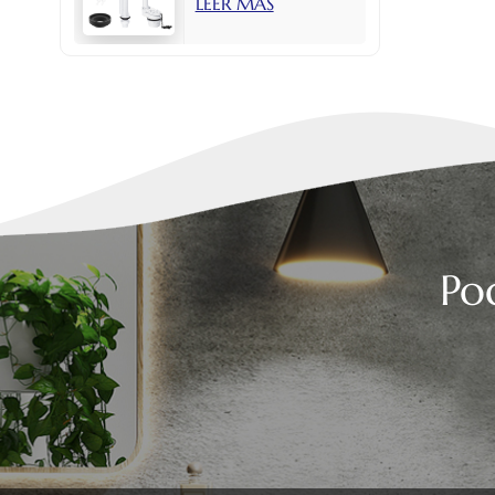
LEER MÁS
con botón lateral
de 2 pulgadas.
Po