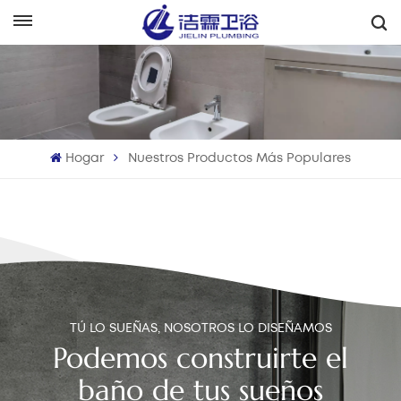
Español
English
Français
Hogar
Nuestros Productos Más Populares
Deutsch
Italiano
Русский
Español
TÚ LO SUEÑAS, NOSOTROS LO DISEÑAMOS
Português
Podemos construirte el
baño de tus sueños
بالعربية