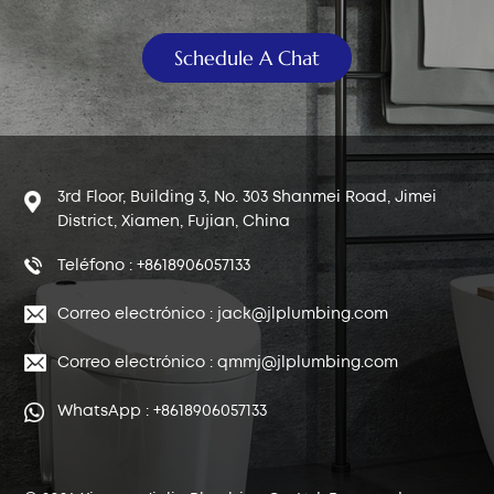
中文
Schedule A Chat
هَوُسَ
3rd Floor, Building 3, No. 303 Shanmei Road, Jimei
District, Xiamen, Fujian, China
Teléfono : +8618906057133
Correo electrónico : jack@jlplumbing.com
Correo electrónico : qmmj@jlplumbing.com
WhatsApp : +8618906057133