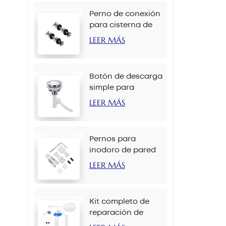
Perno de conexión
para cisterna de
inodoro M6 x 90
LEER MÁS
mm
Botón de descarga
simple para
inodoro de 38 mm
LEER MÁS
con cadena
Pernos para
inodoro de pared
M12 x 70 mm
LEER MÁS
Kit completo de
reparación de
tanque de inodoro