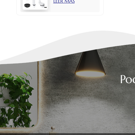
LEER MÁS
con botón lateral
de 2 pulgadas.
Po