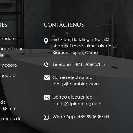
TES
CONTÁCTENOS
 inodoro
3rd Floor, Building 3, No. 303
Shanmei Road, Jimei District,
inodoro con
Xiamen, Fujian, China
le
Teléfono : +8618906057133
 inodoro
inodoro
Correo electrónico :
jack@jlplumbing.com
Correo electrónico :
 de
qmmj@jlplumbing.com
e 58 mm
WhatsApp : +8618906057133
sternas de