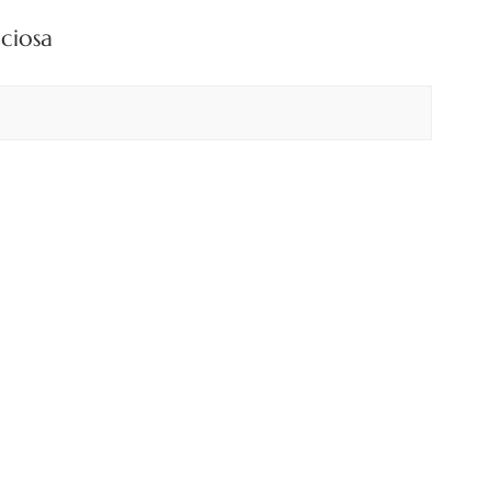
بالعربية
ciosa
中文
هَوُسَ