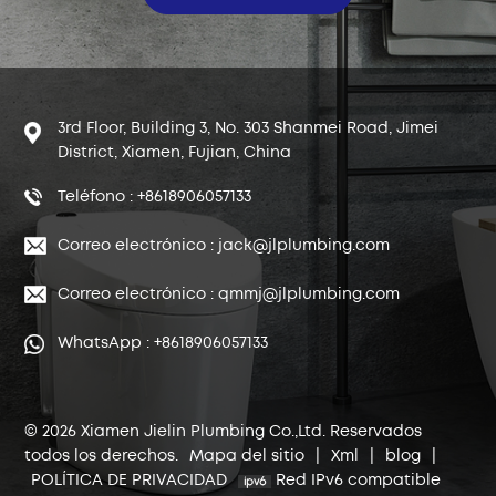
3rd Floor, Building 3, No. 303 Shanmei Road, Jimei
District, Xiamen, Fujian, China
Teléfono : +8618906057133
Correo electrónico : jack@jlplumbing.com
Correo electrónico : qmmj@jlplumbing.com
WhatsApp : +8618906057133
© 2026 Xiamen Jielin Plumbing Co.,Ltd. Reservados
todos los derechos.
Mapa del sitio
|
Xml
|
blog
|
POLÍTICA DE PRIVACIDAD
Red IPv6 compatible