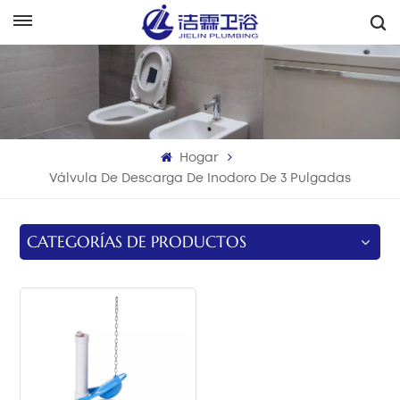
Español
English
Français
Hogar
Deutsch
Válvula De Descarga De Inodoro De 3 Pulgadas
Italiano
CATEGORÍAS DE PRODUCTOS
Русский
Español
Português
بالعربية