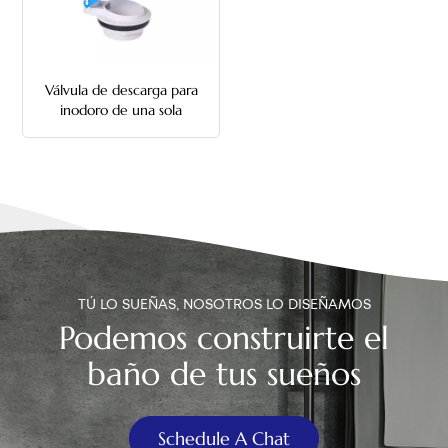
中文
هَوُسَ
Válvula de descarga para
inodoro de una sola
descarga de 3 pulgadas
TÚ LO SUEÑAS, NOSOTROS LO DISEÑAMOS
Podemos construirte el
baño de tus sueños
Schedule A Chat