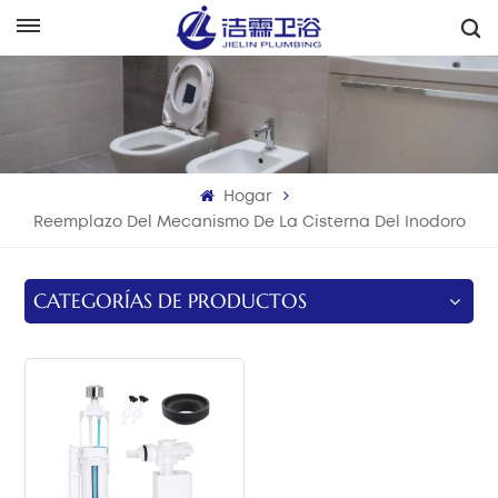
Español
English
Français
Hogar
Deutsch
Reemplazo Del Mecanismo De La Cisterna Del Inodoro
Italiano
CATEGORÍAS DE PRODUCTOS
Русский
Español
Português
بالعربية