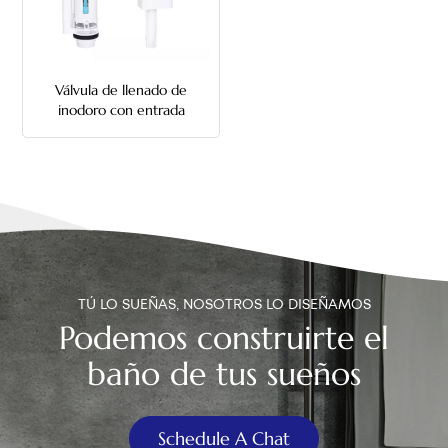
中文
هَوُسَ
Válvula de llenado de
inodoro con entrada
lateral y válvula de
descarga de inodoro tipo
cubo con estante
TÚ LO SUEÑAS, NOSOTROS LO DISEÑAMOS
Podemos construirte el
baño de tus sueños
Schedule A Chat