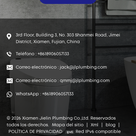
3rd Floor, Building 3, No. 303 Shanmei Road, Jimei
District, Xiamen, Fujian, China
Teléfono : +8618906057133
Correo electrónico : jack@jlplumbing.com
Correo electrónico : qmmj@jlplumbing.com
WhatsApp : +8618906057133
© 2026 Xiamen Jielin Plumbing Co.,Ltd. Reservados
todos los derechos.
Mapa del sitio
|
Xml
|
blog
|
POLÍTICA DE PRIVACIDAD
Red IPv6 compatible