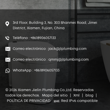
3rd Floor, Building 3, No. 303 Shanmei Road, Jimei
District, Xiamen, Fujian, China
Teléfono : +8618906057133
Correo electrónico : jack@jlplumbing.com
Correo electrónico : qmmj@jlplumbing.com
WhatsApp : +8618906057133
© 2026 Xiamen Jielin Plumbing Co.,Ltd. Reservados
todos los derechos.
Mapa del sitio
|
Xml
|
blog
|
POLÍTICA DE PRIVACIDAD
Red IPv6 compatible