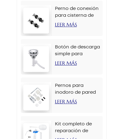
Perno de conexión
para cisterna de
inodoro M6 x 90
LEER MÁS
mm
Botón de descarga
simple para
inodoro de 38 mm
LEER MÁS
con cadena
Pernos para
inodoro de pared
M12 x 70 mm
LEER MÁS
Kit completo de
reparación de
tanque de inodoro