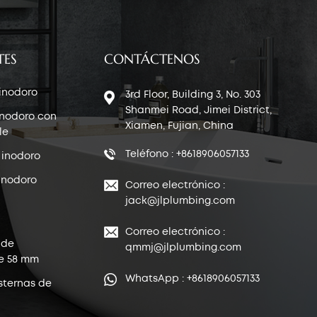
TES
CONTÁCTENOS
 inodoro
3rd Floor, Building 3, No. 303
Shanmei Road, Jimei District,
inodoro con
Xiamen, Fujian, China
le
Teléfono : +8618906057133
 inodoro
inodoro
Correo electrónico :
jack@jlplumbing.com
Correo electrónico :
 de
qmmj@jlplumbing.com
e 58 mm
WhatsApp : +8618906057133
sternas de