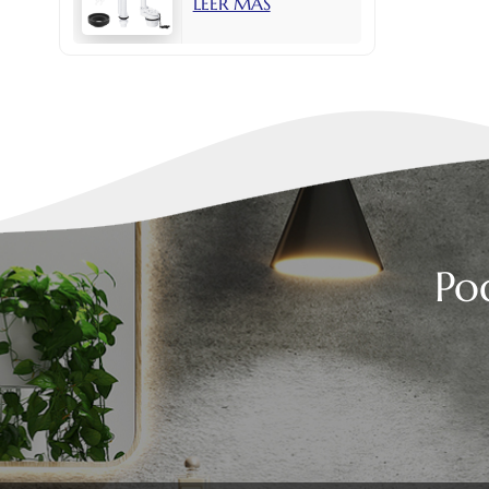
LEER MÁS
con botón lateral
de 2 pulgadas.
Po