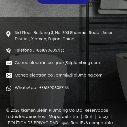
3rd Floor, Building 3, No. 303 Shanmei Road, Jimei
District, Xiamen, Fujian, China
Teléfono : +8618906057133
Correo electrónico : jack@jlplumbing.com
Correo electrónico : qmmj@jlplumbing.com
WhatsApp : +8618906057133
© 2026 Xiamen Jielin Plumbing Co.,Ltd. Reservados
todos los derechos.
Mapa del sitio
|
Xml
|
blog
|
POLÍTICA DE PRIVACIDAD
Red IPv6 compatible