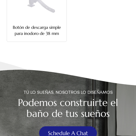
中文
هَوُسَ
Botón de descarga simple
para inodoro de 38 mm
con cadena
TÚ LO SUEÑAS, NOSOTROS LO DISEÑAMOS
Podemos construirte el
baño de tus sueños
Schedule A Chat