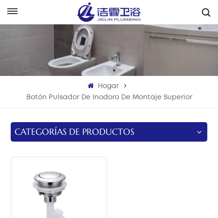
Español
English
Français
Hogar
Deutsch
Botón Pulsador De Inodoro De Montaje Superior
Italiano
CATEGORÍAS DE PRODUCTOS
Русский
Español
Português
بالعربية