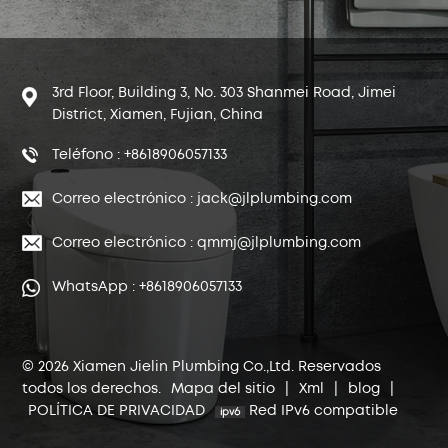
3rd Floor, Building 3, No. 303 Shanmei Road, Jimei
District, Xiamen, Fujian, China
Teléfono : +8618906057133
Correo electrónico : jack@jlplumbing.com
Correo electrónico : qmmj@jlplumbing.com
WhatsApp : +8618906057133
© 2026 Xiamen Jielin Plumbing Co.,Ltd. Reservados
todos los derechos.
Mapa del sitio
|
Xml
|
blog
|
POLÍTICA DE PRIVACIDAD
Red IPv6 compatible