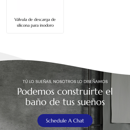
中文
Válvula de descarga de
هَوُسَ
silicona para inodoro
Kohler de 2 pulgadas
TÚ LO SUEÑAS, NOSOTROS LO DISEÑAMOS
Podemos construirte el
baño de tus sueños
Schedule A Chat