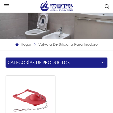
Español
English
Français
Hogar
Válvula De Silicona Para Inodoro
Deutsch
Italiano
CATEGORÍAS DE PRODUCTOS
Русский
Español
Português
بالعربية