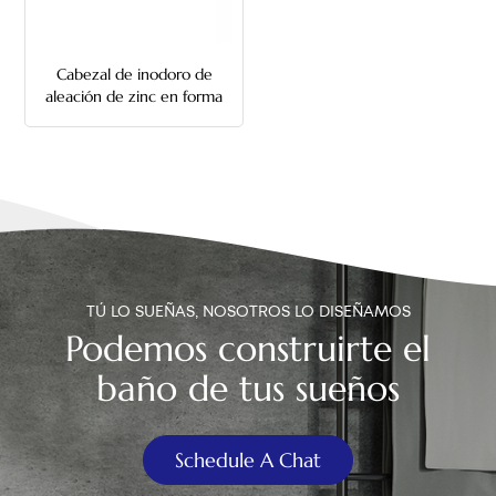
中文
Cabezal de inodoro de
هَوُسَ
aleación de zinc en forma
de coma con varilla de
metal
TÚ LO SUEÑAS, NOSOTROS LO DISEÑAMOS
Podemos construirte el
baño de tus sueños
Schedule A Chat