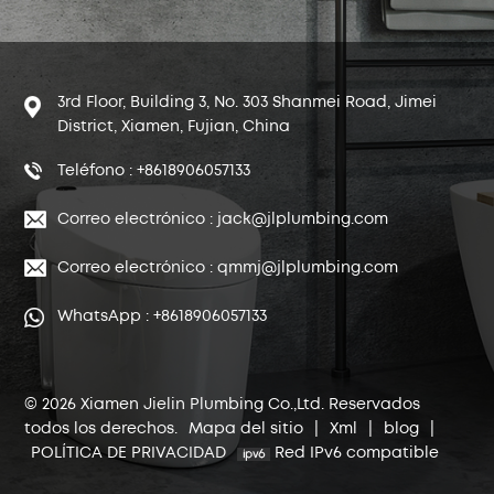
3rd Floor, Building 3, No. 303 Shanmei Road, Jimei
District, Xiamen, Fujian, China
Teléfono : +8618906057133
Correo electrónico : jack@jlplumbing.com
Correo electrónico : qmmj@jlplumbing.com
WhatsApp : +8618906057133
© 2026 Xiamen Jielin Plumbing Co.,Ltd. Reservados
todos los derechos.
Mapa del sitio
|
Xml
|
blog
|
POLÍTICA DE PRIVACIDAD
Red IPv6 compatible