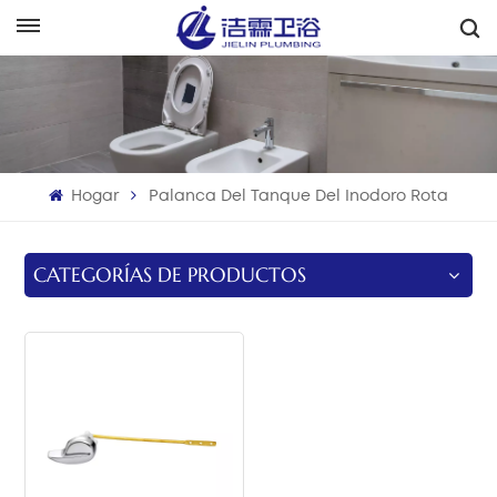
Español
English
Français
Hogar
Palanca Del Tanque Del Inodoro Rota
Deutsch
Italiano
CATEGORÍAS DE PRODUCTOS
Русский
Español
Português
بالعربية