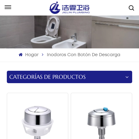
Español
English
Français
Hogar
Inodoros Con Botón De Descarga
Deutsch
Italiano
CATEGORÍAS DE PRODUCTOS
Русский
Español
Português
بالعربية