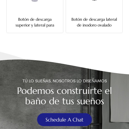
中文
Botón de descarga
Botón de descarga lateral
هَوُسَ
superior y lateral para
de inodoro ovalado
inodoro redondo de 38
mm
TÚ LO SUEÑAS, NOSOTROS LO DISEÑAMOS
Podemos construirte el
baño de tus sueños
Schedule A Chat