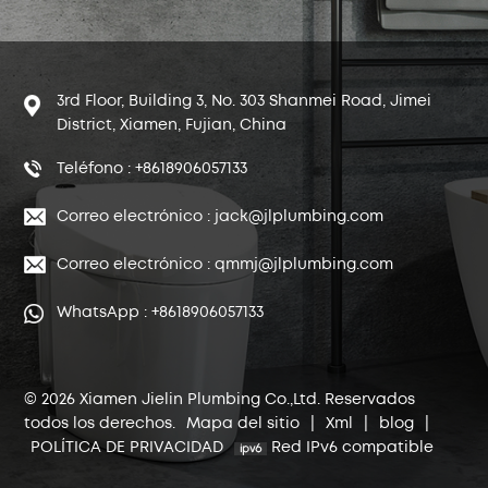
3rd Floor, Building 3, No. 303 Shanmei Road, Jimei
District, Xiamen, Fujian, China
Teléfono : +8618906057133
Correo electrónico : jack@jlplumbing.com
Correo electrónico : qmmj@jlplumbing.com
WhatsApp : +8618906057133
© 2026 Xiamen Jielin Plumbing Co.,Ltd. Reservados
todos los derechos.
Mapa del sitio
|
Xml
|
blog
|
POLÍTICA DE PRIVACIDAD
Red IPv6 compatible