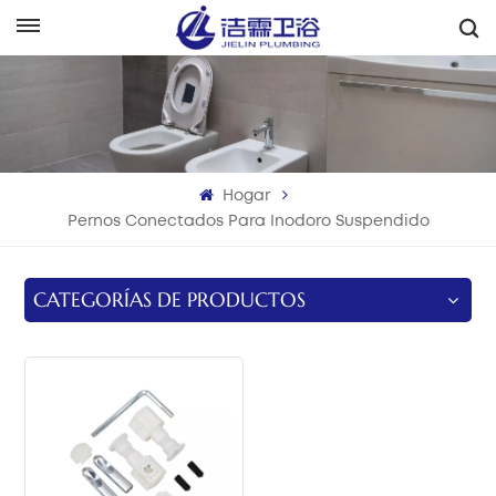
Español
English
Français
Hogar
Deutsch
Pernos Conectados Para Inodoro Suspendido
Italiano
CATEGORÍAS DE PRODUCTOS
Русский
Español
Português
بالعربية