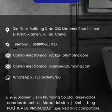
3rd Floor, Building 3, No. 303 Shanmei Road, Jimei
District, Xiamen, Fujian, China
Teléfono : +8618906057133
Correo electrónico : jack@jlplumbing.com
Correo electrónico : qmmj@jlplumbing.com
WhatsApp : +8618906057133
© 2026 Xiamen Jielin Plumbing Co.,Ltd. Reservados
todos los derechos.
Mapa del sitio
|
Xml
|
blog
|
POLÍTICA DE PRIVACIDAD
Red IPv6 compatible