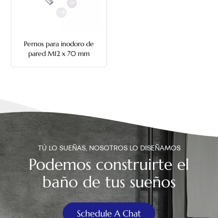
中文
هَوُسَ
Pernos para inodoro de
pared M12 x 70 mm
TÚ LO SUEÑAS, NOSOTROS LO DISEÑAMOS
Podemos construirte el
baño de tus sueños
Schedule A Chat