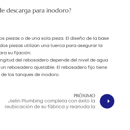
بالعربية
de descarga para inodoro?
中文
هَوُسَ
s piezas o de una sola pieza. El diseño de la base
dos piezas utilizan una tuerca para asegurar la
ra su fijación.
 longitud del rebosadero depende del nivel de agua
 un rebosadero ajustable. El rebosadero fijo tiene
de los tanques de inodoro.
PRÓXIMO
Jielin Plumbing completa con éxito la
reubicación de su fábrica y reanuda la
producción