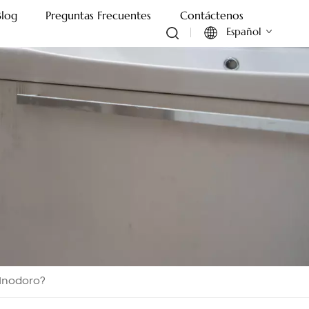
Blog
Preguntas Frecuentes
Contáctenos
Español
English
Français
Deutsch
Italiano
Русский
Español
 Inodoro?
Português