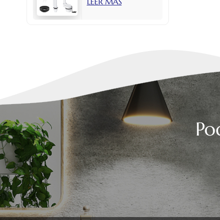
LEER MÁS
con botón lateral
de 2 pulgadas.
Po