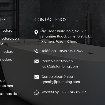
TES
CONTÁCTENOS
 inodoro
3rd Floor, Building 3, No. 303
Shanmei Road, Jimei District,
inodoro con
Xiamen, Fujian, China
le
Teléfono : +8618906057133
 inodoro
inodoro
Correo electrónico :
jack@jlplumbing.com
Correo electrónico :
 de
qmmj@jlplumbing.com
e 58 mm
WhatsApp : +8618906057133
sternas de