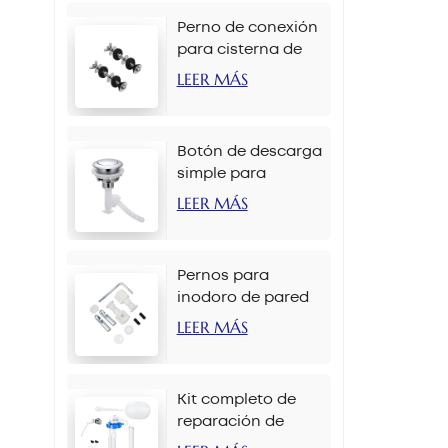
Perno de conexión
para cisterna de
inodoro M6 x 90
LEER MÁS
mm
Botón de descarga
simple para
inodoro de 38 mm
LEER MÁS
con cadena
Pernos para
inodoro de pared
M12 x 70 mm
LEER MÁS
Kit completo de
reparación de
tanque de inodoro