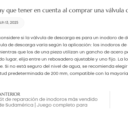
y que tener en cuenta al comprar una válvula 
h 13, 2025
considere si la válvula de descarga es para un inodoro de do
vula de descarga varía según la aplicación: los inodoros de 
mientras que los de una pieza utilizan un gancho de acero pa
o lugar, elija entre un rebosadero ajustable y uno fijo. La
e. Si no está seguro del nivel de agua, se recomienda elegir
tud predeterminada de 200 mm, compatible con la mayoría 
ANTERIOR
Kit de reparación de inodoros más vendido
de Sudamérica | Juego completo para
reemplazar el tanque