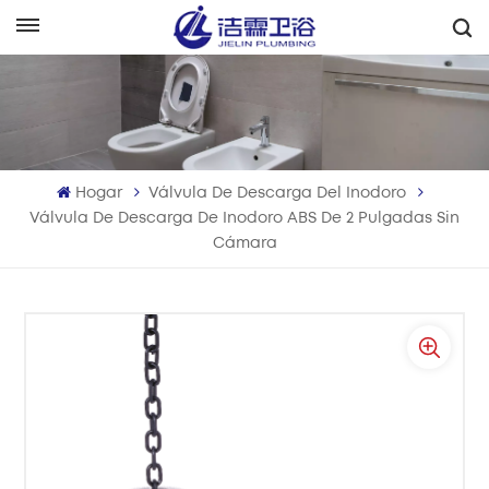
Español
English
Français
Hogar
Válvula De Descarga Del Inodoro
Deutsch
Válvula De Descarga De Inodoro ABS De 2 Pulgadas Sin
Cámara
Italiano
Русский
Español
Português
بالعربية