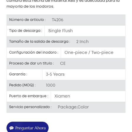
cámara está hecha de material ABS y es adecuada para la
mayoría de los inodoros.
T4206
Número de artículo :
Single Flush
Tipo de descarga :
2 Inch
Tamaño de la salida de descarga :
One-piece / Two-piece
Configuración del inodoro :
CE
Proceso de dar un título :
3-5 Years
Garantía :
1000
Pedido (MOQ) :
Xiamen
Puerto de embarque :
Package,Color
Servicio personalizado :
Preguntar Ahora