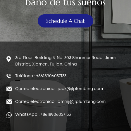
baño de tus sueños
Schedule A Chat
3rd Floor, Building 3, No. 303 Shanmei Road, Jimei
District, Xiamen, Fujian, China
Teléfono : +8618906057133
Correo electrónico : jack@jlplumbing.com
Correo electrónico : qmmj@jlplumbing.com
WhatsApp : +8618906057133