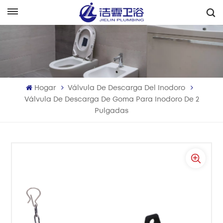
Español
English
Français
Hogar
Válvula De Descarga Del Inodoro
Deutsch
Válvula De Descarga De Goma Para Inodoro De 2
Pulgadas
Italiano
Русский
Español
Português
بالعربية