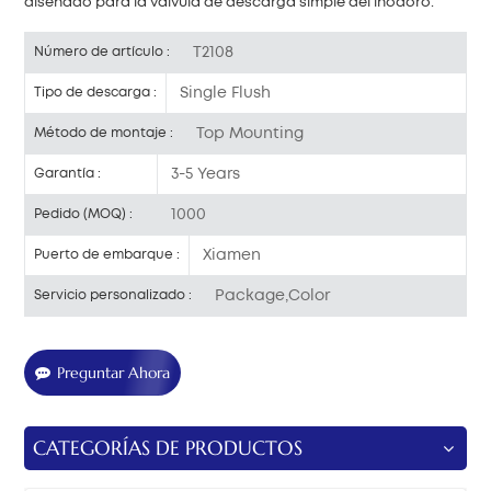
diseñado para la válvula de descarga simple del inodoro.
T2108
Número de artículo :
Single Flush
Tipo de descarga :
Top Mounting
Método de montaje :
3-5 Years
Garantía :
1000
Pedido (MOQ) :
Xiamen
Puerto de embarque :
Package,Color
Servicio personalizado :
Preguntar Ahora
CATEGORÍAS DE PRODUCTOS