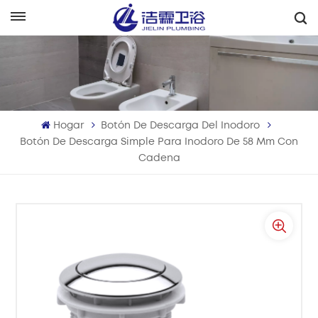
Español
English
Français
Hogar
Botón De Descarga Del Inodoro
Deutsch
Botón De Descarga Simple Para Inodoro De 58 Mm Con
Cadena
Italiano
Русский
Español
Português
بالعربية