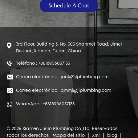
Schedule A Chat
3rd Floor, Building 3, No. 303 Shanmei Road, Jimei
District, Xiamen, Fujian, China
Teléfono : +8618906057133
Correo electrónico : jack@jlplumbing.com
Correo electrónico : qmmj@jlplumbing.com
WhatsApp : +8618906057133
© 2026 Xiamen Jielin Plumbing Co.,Ltd. Reservados
todos los derechos.
Mapa del sitio
|
Xml
|
blog
|