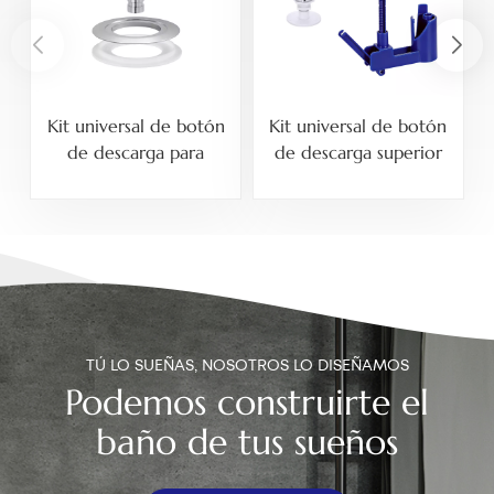
Kit universal de botón
Kit universal de botón
de descarga para
de descarga superior
inodoro con cable,
para inodoro con
compatible con orificios
soporte ajustable para
de cisterna de montaje
orificios de tapa de
lateral de 20 mm y de
tanque cerámico de 40
montaje superior de 40
mm, 50 mm y 60 mm.
mm, 50 mm y 60 mm.
TÚ LO SUEÑAS, NOSOTROS LO DISEÑAMOS
Podemos construirte el
baño de tus sueños