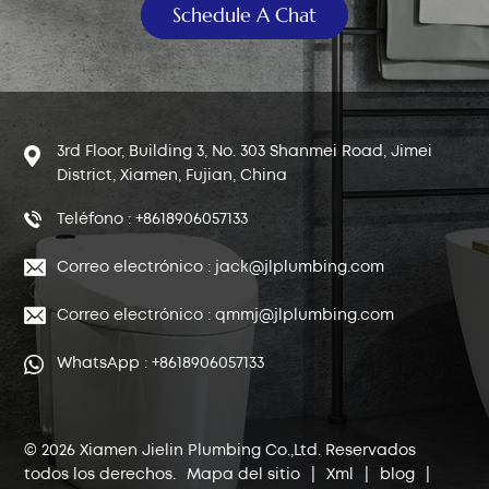
Schedule A Chat
3rd Floor, Building 3, No. 303 Shanmei Road, Jimei
District, Xiamen, Fujian, China
Teléfono : +8618906057133
Correo electrónico : jack@jlplumbing.com
Correo electrónico : qmmj@jlplumbing.com
WhatsApp : +8618906057133
© 2026 Xiamen Jielin Plumbing Co.,Ltd. Reservados
todos los derechos.
Mapa del sitio
|
Xml
|
blog
|