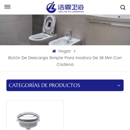
Español
English
Français
Hogar
Deutsch
Botón De Descarga Simple Para Inodoro De 58 Mm Con
Cadena
Italiano
Русский
CATEGORÍAS DE PRODUCTOS
Español
Português
بالعربية