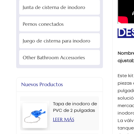
Junta de cisterna de inodoro
Pernos conectados
DE
Juego de cisterna para inodoro
Nombre
Other Bathroom Accessories
ajustab
Este k
Nuevos Productos
piezas 
pulgada
solució
Tapa de inodoro de
mercado
PVC de 2 pulgadas
inodoro
en varios colores
LEER MÁS
La válv
tanques