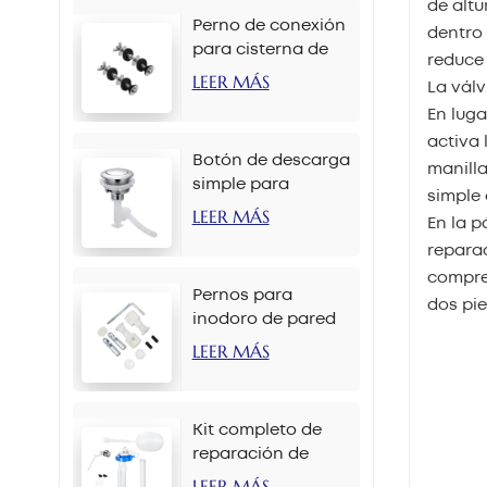
de altu
Perno de conexión
dentro 
para cisterna de
reduce
inodoro M6 x 90
LEER MÁS
La válv
mm
En luga
activa 
Botón de descarga
manilla
simple para
simple 
inodoro de 38 mm
LEER MÁS
En la p
con cadena
repara
compren
Pernos para
dos pie
inodoro de pared
M12 x 70 mm
LEER MÁS
Kit completo de
reparación de
tanque de inodoro
LEER MÁS