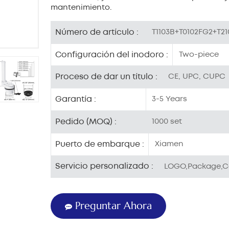
mantenimiento.
Número de artículo :
T1103B+T0102FG2+T21
Configuración del inodoro :
Two-piece
Proceso de dar un título :
CE, UPC, CUPC
Garantía :
3-5 Years
Pedido (MOQ) :
1000 set
Puerto de embarque :
Xiamen
Servicio personalizado :
LOGO,Package,C
Preguntar Ahora