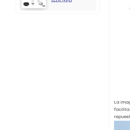
con botón lateral
de 2 pulgadas.
La ima
facilit
repuest