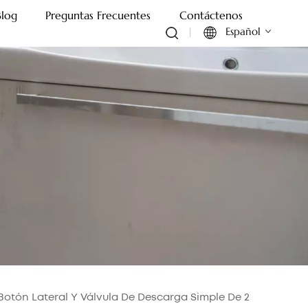
Blog
Preguntas Frecuentes
Contáctenos
Español
English
Français
Deutsch
Italiano
Русский
Español
Português
otón Lateral Y Válvula De Descarga Simple De 2