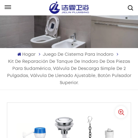
Español
English
Français
Hogar
Juego De Cisterna Para Inodoro
Deutsch
Kit De Reparación De Tanque De Inodoro De Dos Piezas
Para Sudamérica, Válvula De Descarga Simple De 2
Italiano
Pulgadas, Válvula De Llenado Ajustable, Botón Pulsador
Superior.
Русский
Español
Português
بالعربية