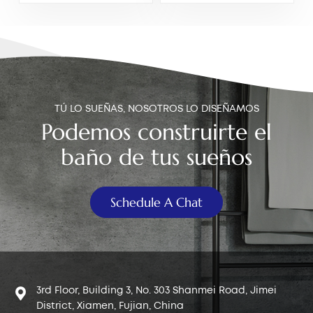
pulgadas con válvula de
pulgadas con válvula de
llenado ajustable y
llenado ajustable NPSM
palanca de montaje
de 15/16-14, palanca de
lateral.
montaje frontal y
pernos de acero
l
inoxidable.
TÚ LO SUEÑAS, NOSOTROS LO DISEÑAMOS
Podemos construirte el
baño de tus sueños
Schedule A Chat
3rd Floor, Building 3, No. 303 Shanmei Road, Jimei
District, Xiamen, Fujian, China