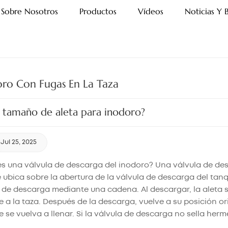
Sobre Nosotros
Productos
Vídeos
Noticias Y 
ro Con Fugas En La Taza
 tamaño de aleta para inodoro?
Jul 25, 2025
s una válvula de descarga del inodoro? Una válvula de des
 ubica sobre la abertura de la válvula de descarga del tan
de descarga mediante una cadena. Al descargar, la aleta se
 a la taza. Después de la descarga, vuelve a su posición orig
e se vuelva a llenar. Si la válvula de descarga no sella 
a de descarga del inodoro que no sella), el agua seguirá fi