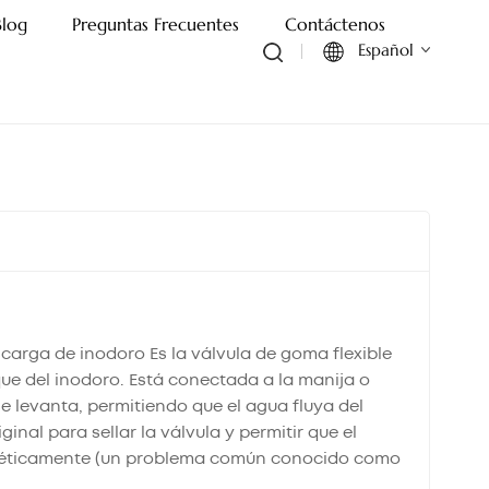
Blog
Preguntas Frecuentes
Contáctenos
Español
English
Français
Deutsch
Italiano
Русский
carga de inodoro Es la válvula de goma flexible
que del inodoro. Está conectada a la manija o
Español
 levanta, permitiendo que el agua fluya del
inal para sellar la válvula y permitir que el
Português
herméticamente (un problema común conocido como
ltrándose en la taza, desperdiciando agua y