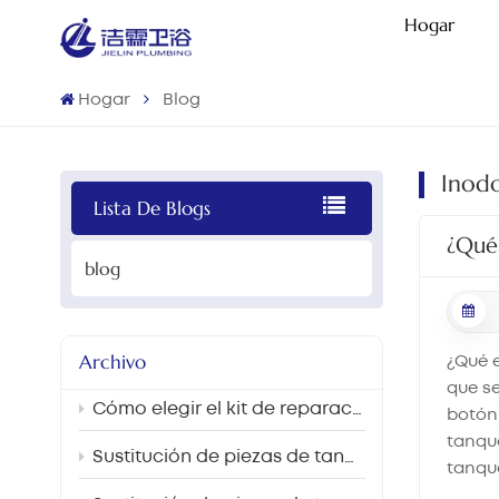
Hogar
Hogar
Blog
Inodo
Lista De Blogs
¿Qué
blog
Archivo
¿Qué e
que se
Cómo elegir el kit de reparación de cisternas de inodoro adecuado para el mercado brasileño.
botón 
tanque
Sustitución de piezas de tanques de inodoro y mejoras para el ahorro de agua en proyectos de renovación de centros sanitarios y escolares.
tanqu
válvul