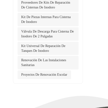
interi
Proveedores De Kits De Reparación
pulgad
De Cisternas De Inodoro
el man
Kit De Piezas Internas Para Cisterna
de los
De Inodoro
de ve
no tie
Válvula De Descarga Para Cisterna De
tamaño
Inodoro De 2 Pulgadas
tamaño
Kit Universal De Reparación De
Tanques De Inodoro
Renovación De Las Instalaciones
Sanitarias
Proyectos De Renovación Escolar