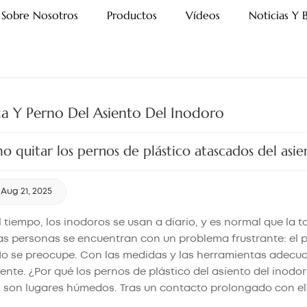
Sobre Nosotros
Productos
Vídeos
Noticias Y 
a Y Perno Del Asiento Del Inodoro
 quitar los pernos de plástico atascados del asie
Aug 21, 2025
 tiempo, los inodoros se usan a diario, y es normal que la t
s personas se encuentran con un problema frustrante: el 
 No se preocupe. Con las medidas y las herramientas adecu
ente. ¿Por qué los pernos de plástico del asiento del inod
 son lugares húmedos. Tras un contacto prolongado con el 
tarse o deformarse, dejando el perno del asiento del inod