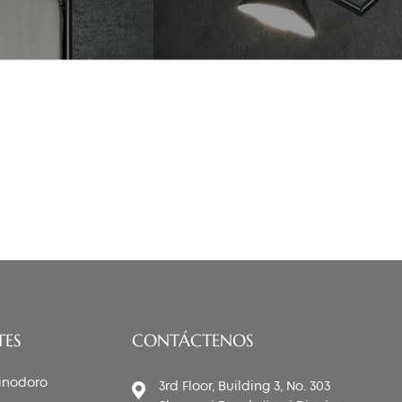
 de
TES
CONTÁCTENOS
 inodoro
3rd Floor, Building 3, No. 303