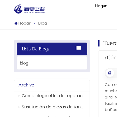
Hogar
Hogar
Blog
Tuerc
Lista De Blogs
¿Cómo
blog
Archivo
Con el
mucha
Cómo elegir el kit de reparación de cisternas de inodoro adecuado para el mercado brasileño.
gira.
fácilm
Sustitución de piezas de tanques de inodoro y mejoras para el ahorro de agua en proyectos de renovación de centros sanitarios y escolares.
baños
desgas