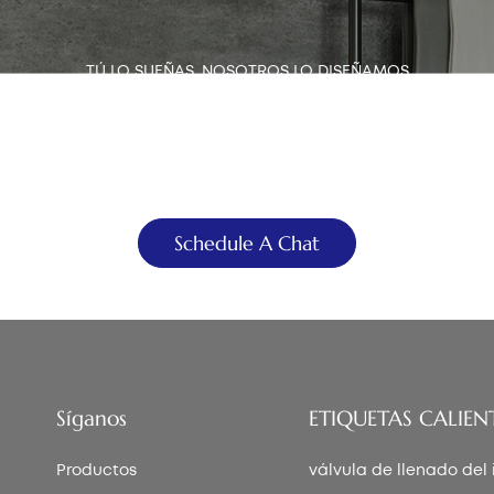
TÚ LO SUEÑAS, NOSOTROS LO DISEÑAMOS
demos construirte el baño
tus sueños
Schedule A Chat
Síganos
ETIQUETAS CALIEN
Productos
válvula de llenado del