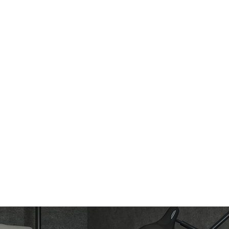
el inodoro atascado Es un problema común en el
a mayoría de la gente puede solucionarlo en
más segura es llamar a un plomero profesional