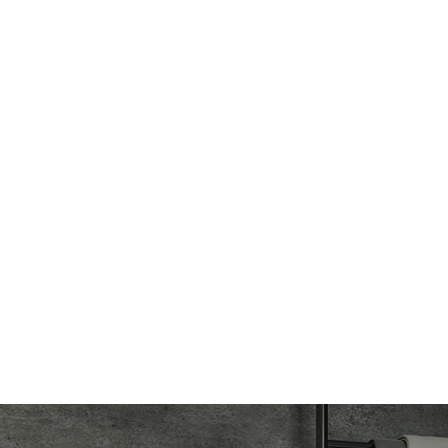
een nuevamente. Reflexiones finales A perno del asiento d
 Con las herramientas adecuadas y un poco de paciencia, l
Pero si... pernos son extremadamente rebeldes, la opción 
vitar dañar su inodoro.