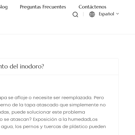
Blog
Preguntas Frecuentes
Contáctenos
Español
English
Français
nto del inodoro?
Deutsch
Italiano
Русский
apa se afloje o necesite ser reemplazada. Pero
perno de la tapa atascado que simplemente no
Español
adas, puede solucionar este problema
oro se atascan? Exposición a la humedadLos
Português
agua, los pernos y tuercas de plástico pueden
oro atascado. Acumulación de suciedad:El polvo,