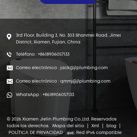
3rd Floor, Building 3, No. 303 Shanmei Road, Jimei
District, Xiamen, Fujian, China
Teléfono : +8618906057133
Correo electrónico : jack@jlplumbing.com
Correo electrónico : qmmj@jlplumbing.com
WhatsApp : +8618906057133
© 2026 Xiamen Jielin Plumbing Co.,Ltd. Reservados
todos los derechos.
Mapa del sitio
|
Xml
|
blog
|
POLÍTICA DE PRIVACIDAD
Red IPv6 compatible