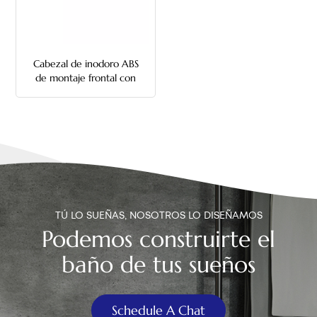
中文
هَوُسَ
Cabezal de inodoro ABS
de montaje frontal con
manija de descarga de
varilla metálica
TÚ LO SUEÑAS, NOSOTROS LO DISEÑAMOS
Podemos construirte el
baño de tus sueños
Schedule A Chat