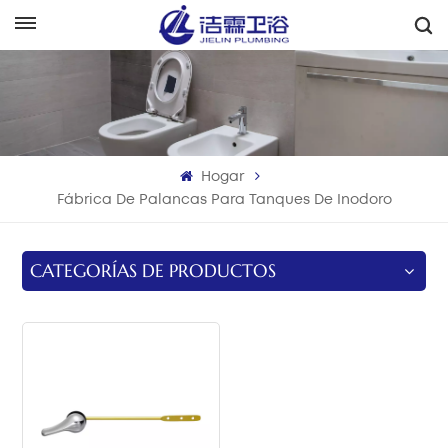
Español
English
Français
Hogar
Deutsch
Fábrica De Palancas Para Tanques De Inodoro
Italiano
CATEGORÍAS DE PRODUCTOS
Русский
Español
Português
بالعربية