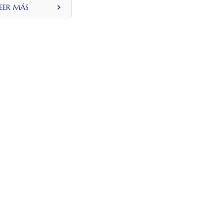
arga de varilla
EER MÁS
metálica