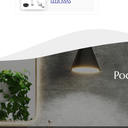
LEER MÁS
con botón lateral
de 2 pulgadas.
Po