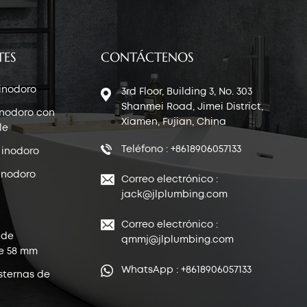
TES
CONTÁCTENOS
 inodoro
3rd Floor, Building 3, No. 303
Shanmei Road, Jimei District,
inodoro con
Xiamen, Fujian, China
le
Teléfono : +8618906057133
 inodoro
inodoro
Correo electrónico :
jack@jlplumbing.com
Correo electrónico :
 de
qmmj@jlplumbing.com
e 58 mm
WhatsApp : +8618906057133
sternas de