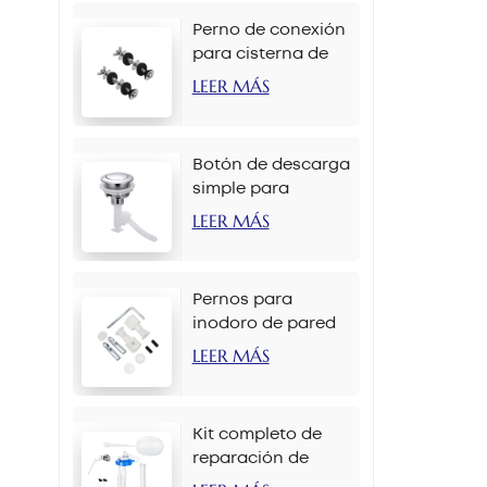
Perno de conexión
para cisterna de
inodoro M6 x 90
LEER MÁS
mm
Botón de descarga
simple para
inodoro de 38 mm
LEER MÁS
con cadena
Pernos para
inodoro de pared
M12 x 70 mm
LEER MÁS
Kit completo de
reparación de
tanque de inodoro