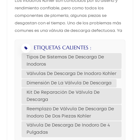
Los inodoros Kohler son conocidos por su diseño y
rendimiento confiable, pero como todos los
中文
componentes de plomería, algunas piezas se
desgastan con el tiempo. Uno de los problemas más
هَوُسَ
comunes es una válvula de descarga defectuosa. Ya
sea que tenga una fuga, una descarga débil o un
inodoro que gotea constantemente, reemplazar la
ETIQUETAS CALIENTES :
válvula de descarga puede restaurar su correcto
Tipos De Sistemas De Descarga De
funcionamiento. Esta guía le explicará cómo
Inodoros
reemplazar una válvula de descarga en un inodoro
Válvulas De Descarga De Inodoro Kohler
Kohler, ya sea la válvula completa o solo el cartucho
Dimensión De La Válvula De Descarga
interior, con consejos para elegir las piezas
adecuadas según su modelo y los tipos de sistemas
Kit De Reparación De Válvula De
de descarga. 1. Introducción La válvula de descarga
Descarga
controla cómo sale el agua del tanque y entra en la
Reemplazo De Válvula De Descarga De
taza. Con el tiempo, la válvula puede desgastarse, lo
Inodoro De Dos Piezas Kohler
que provoca un desperdicio de agua o una descarga
Válvula De Descarga De Inodoro De 4
ineficiente. Esta publicación se centra en las válvulas
Pulgadas
de descarga de inodoros Kohler, en particular los