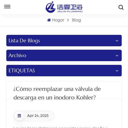
Español
Hogar
Blog
English
Lista De Blogs
Français
Archivo
Deutsch
Italiano
ETIQUETAS
Русский
¿Cómo reemplazar una válvula de
Español
descarga en un inodoro Kohler?
Português
Apr 24, 2025
بالعربية