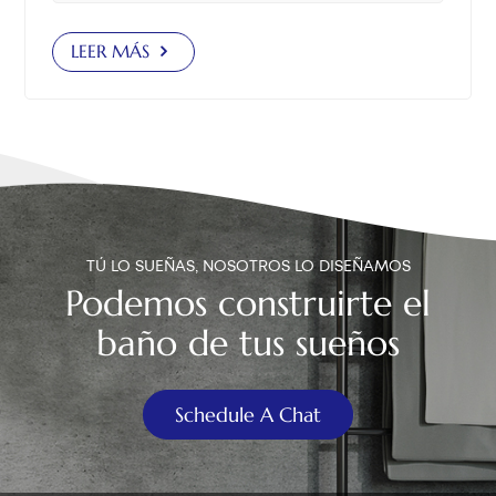
modelos de dos piezas, y le ayudará a evaluar el
problema, seleccionar la pieza correcta e instalarla
LEER MÁS
paso a paso. 2. Preparación antes del reemplazo A.
Diagnosticar el problema Antes de comprar una pieza
nueva, determine si toda la válvula de descarga está
dañada o si solo necesita reemplazarse el depósito
(también llamado flotador o torre). Si la estructura del
tanque está bien y solo el cubo central está
desgastado o agrietado, puede ahorrar tiempo y
dinero comprando un kit de reparación de válvulas de
TÚ LO SUEÑAS, NOSOTROS LO DISEÑAMOS
descarga. B. Identificar el modelo correcto Kohler
Podemos construirte el
ofrece una amplia gama de válvulas, incluidas las
baño de tus sueños
válvula de descarga de inodoro de 3 pulgadas Se
utiliza en muchos de sus modelos modernos. Cada
dimensión de válvula de descarga suele corresponder
Schedule A Chat
a un modelo de inodoro específico. Usar un tamaño o
tipo incorrecto puede provocar fugas o
incompatibilidad. Siempre verifique el número de
modelo estampado en el interior del tanque o